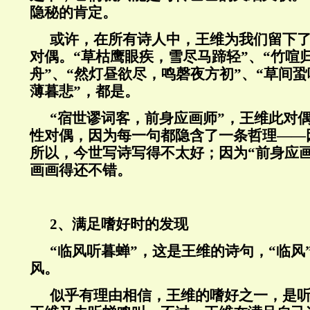
隐秘的肯定。
或许，在所有诗人中，王维为我们留下
对偶。“草枯鹰眼疾，雪尽马蹄轻”、“竹喧
舟”、“然灯昼欲尽，鸣磬夜方初”、“草间
薄暮悲”，都是。
“宿世谬词客，前身应画师”，王维此对
性对偶，因为每一句都隐含了一条哲理——
所以，今世写诗写得不太好；因为“前身应
画画得还不错。
2、满足嗜好时的发现
“临风听暮蝉”，这是王维的诗句，“临风
风。
似乎有理由相信，王维的嗜好之一，是