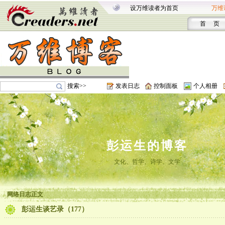
设万维读者为首页
万维
首 页
搜索>>
发表日志
控制面板
个人相册
彭运生的博客
文化、哲学、诗学、文学
网络日志正文
彭运生谈艺录（177）