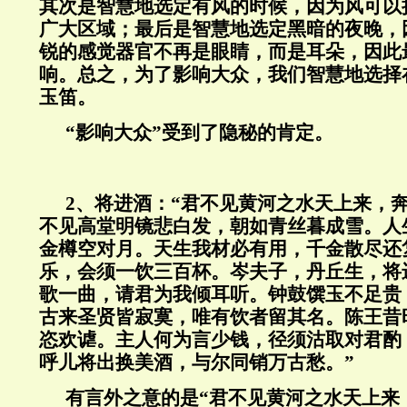
其次是智慧地选定有风的时候，因为风可以
广大区域；最后是智慧地选定黑暗的夜晚，
锐的感觉器官不再是眼睛，而是耳朵，因此
响。总之，为了影响大众，我们智慧地选择
玉笛。
“影响大众”受到了隐秘的肯定。
2、将进酒：“君不见黄河之水天上来，
不见高堂明镜悲白发，朝如青丝暮成雪。人
金樽空对月。天生我材必有用，千金散尽还
乐，会须一饮三百杯。岑夫子，丹丘生，将
歌一曲，请君为我倾耳听。钟鼓馔玉不足贵
古来圣贤皆寂寞，唯有饮者留其名。陈王昔
恣欢谑。主人何为言少钱，径须沽取对君酌
呼儿将出换美酒，与尔同销万古愁。”
有言外之意的是“君不见黄河之水天上来