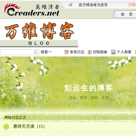
设万维读者为首页
万维
首 页
搜索>>
发表日志
控制面板
个人相册
彭运生的博客
文化、哲学、诗学、文学
网络日志正文
唐诗天天读（13）