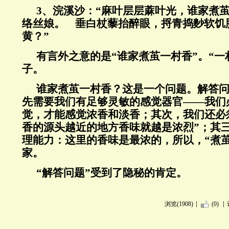
3、浣溪沙：“麻叶层层蔴叶光，谁家煮
络丝娘。 垂白杖藜抬醉眼，捋青捣麨软饥
黄？”
有言外之意的是“谁家煮茧一村香”。“一
子。
谁家煮茧一村香？这是一个问题。解答
先需要我们有足够灵敏的感觉器官——我们
觉，才能感觉浓香和淡香；其次，我们还必
香的源头越近的地方香味就越是浓烈”；其
理能力：这里的香味是最浓的，所以，“煮
家。
“解答问题”受到了隐秘的肯定。
浏览(1908)
(0)