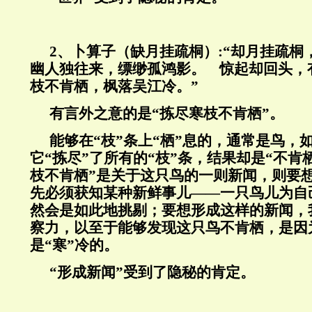
2、卜算子（缺月挂疏桐）:“却月挂疏桐
幽人独往来，缥缈孤鸿影。 惊起却回头，
枝不肯栖，枫落吴江冷。”
有言外之意的是“拣尽寒枝不肯栖”。
能够在“枝”条上“栖”息的，通常是鸟，
它“拣尽”了所有的“枝”条，结果却是“不肯
枝不肯栖”是关于这只鸟的一则新闻，则要
先必须获知某种新鲜事儿——一只鸟儿为自
然会是如此地挑剔；要想形成这样的新闻，
察力，以至于能够发现这只鸟不肯栖，是因
是“寒”冷的。
“形成新闻”受到了隐秘的肯定。