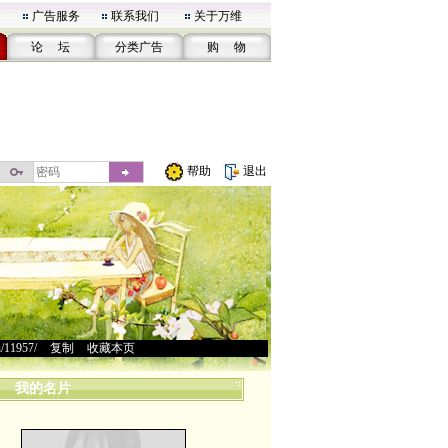
广告服务
联系我们
关于万维
论 坛
分类广告
购 物
帮助
退出
u/11957/
>
复制
>
收藏本页
我的名片