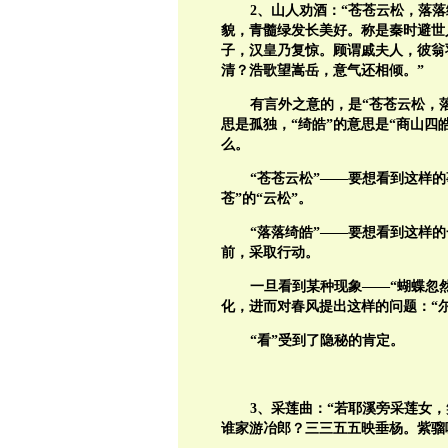
2
、山人劝酒：“苍苍云松，落
貌，青髓绿发长美好。称是秦时避世
子，汉皇乃复惊。顾谓戚夫人，彼翁
清？浩歌望嵩岳，意气还相倾。”
有言外之意的，是“苍苍云松，
思是孤独，“绮皓”的意思是“商山四
么。
“苍苍云松”——要想看到这样的
苍”的“云松”。
“落落绮皓”——要想看到这样
前，采取行动。
一旦看到某种现象——“蝴蝶忽
化，进而对春风提出这样的问题：“
“看”受到了隐秘的肯定。
3
、采莲曲：“若耶溪旁采莲女
谁家游冶郎？三三五五映垂杨。紫骝