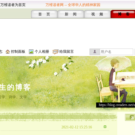
设万维读者为首页
万维读者网 -- 全球华人的精神家园
首 页
新 闻
视 频
博 客
志
控制面板
个人相册
给我留言
生的博客
哲学、诗学、文学
https://blog.creaders.net/
2021-02-12 15:25:16