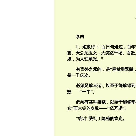
李白
1、短歌行：“白日何短短，百
霜。天公见玉女，大笑亿千场。吾欲
愿，为人驻颓光。”
有言外之意的，是“麻姑垂双鬓
是一千亿次。
必须足够幸运，以至于能够得到“
数——“一半”。
必须有某种禀赋，以至于能够坚持
女”而大笑的次数——“亿万场”。
“统计”受到了隐秘的肯定。