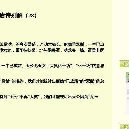
唐诗别解（28）
年苦易满。苍穹浩浩茫，万劫太极长。麻姑垂双鬓，一半已成
揽六龙，回车挂扶桑。北斗酌美酒，劝龙各一觞。富贵非所
，一半已成霜。天公见玉女，大笑亿千场”。“亿千场”的意思
麻姑”的准许，我们才能统计出麻姑“已成霜”的“双鬓”的总
到“天公”不再“大笑”，我们才能统计出天公因为“见玉