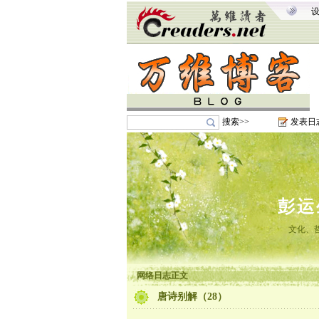
搜索>>
发表日
彭运
文化、
网络日志正文
唐诗别解（28）