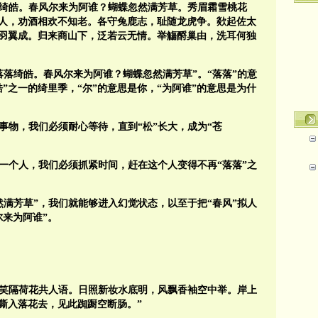
落绮皓。春风尔来为阿谁？蝴蝶忽然满芳草。秀眉霜雪桃花
人，劝酒相欢不知老。各守兔鹿志，耻随龙虎争。欻起佐太
羽翼成。归来商山下，泛若云无情。举觴酹巢由，洗耳何独
落落绮皓。春风尔来为阿谁？蝴蝶忽然满芳草”。“落落”的意
皓”之一的绮里季，“尔”的意思是你，“为阿谁”的意思是为什
事物，我们必须耐心等待，直到“松”长大，成为“苍
的一个人，我们必须抓紧时间，赶在这个人变得不再“落落”之
然满芳草”，我们就能够进入幻觉状态，以至于把“春风”拟人
尔来为阿谁”。
，笑隔荷花共人语。日照新妆水底明，风飘香袖空中举。岸上
嘶入落花去，见此踟蹰空断肠。”