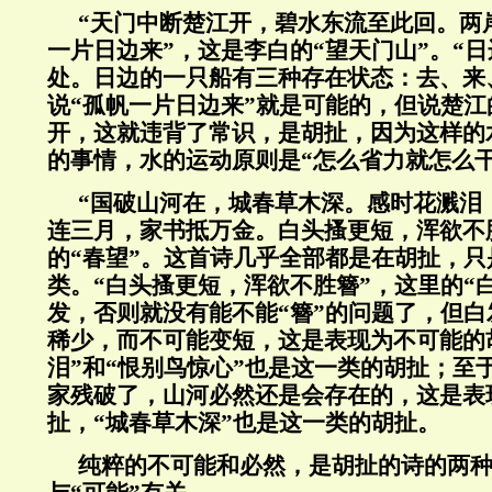
“天门中断楚江开，碧水东流至此回。两
一片日边来”，这是李白的“望天门山”。“
处。日边的一只船有三种存在状态：去、来
说“孤帆一片日边来”就是可能的，但说楚
开，这就违背了常识，是胡扯，因为这样的
的事情，水的运动原则是“怎么省力就怎么干
“国破山河在，城春草木深。感时花溅泪
连三月，家书抵万金。白头搔更短，浑欲不
的“春望”。这首诗几乎全部都是在胡扯，
类。“白头搔更短，浑欲不胜簪”，这里的“
发，否则就没有能不能“簪”的问题了，但
稀少，而不可能变短，这是表现为不可能的
泪”和“恨别鸟惊心”也是这一类的胡扯；至
家残破了，山河必然还是会存在的，这是表
扯，“城春草木深”也是这一类的胡扯。
纯粹的不可能和必然，是胡扯的诗的两