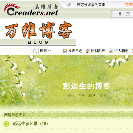
设万维读者为首页
万维
首 页
搜索>>
发表日志
控制面板
个人相册
彭运生的博客
文化、哲学、诗学、文学
网络日志正文
彭运生谈艺录（18）