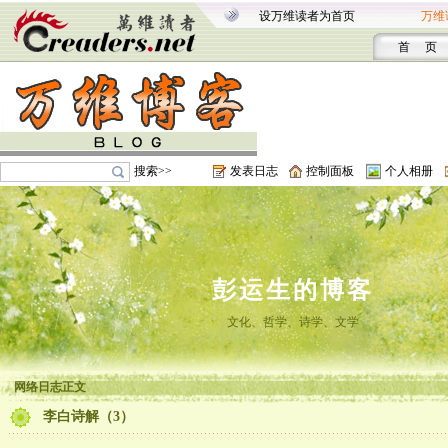
设万维读者为首页
万维
首 页
搜索>>
发表日志
控制面板
个人相册
彭运生的博客
文化、哲学、诗学、文学
网络日志正文
李白诗解（3）