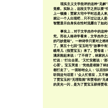
现实主义文学批评的这种“见解
觉察。实际上，这段文字之所以要“
上一顿揍：贾家大宅中平时总是人来
就让一个人出现吧，只不过让这人是
智慧显示自身实在性时流露出了如此
事实上，对于文学杰作中的这种
究。而在人格诗学看来，文学杰作之
的巧妙意味”。一种诗学只要对之稍
了。第五十七回“宝玉吃亏”故事中
瞧哥儿（指贾宝玉）来了。贾母道：‘
满床闹起来说：‘了不得了，林家的
忙说：‘打出去罢。’又忙安慰说：
心罢’。宝玉哭道：‘凭他是谁除了林
都打走了’。一面吩咐众人：‘以后别
听我这句话罢！’众人忙答应，又不敢
了贾宝玉的“无理取闹”和贾母的“无
的灵光一闪，是为了贾宝玉获得贾母