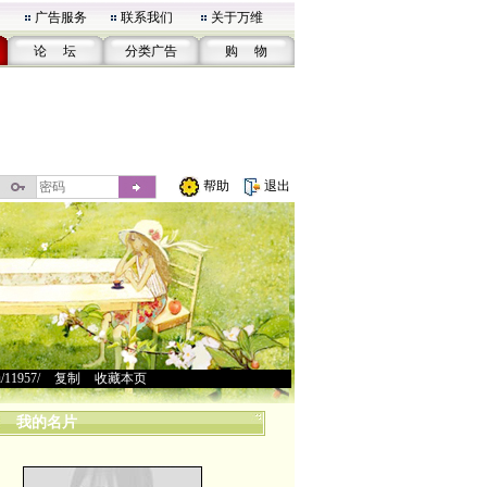
广告服务
联系我们
关于万维
论 坛
分类广告
购 物
帮助
退出
u/11957/
>
复制
>
收藏本页
我的名片