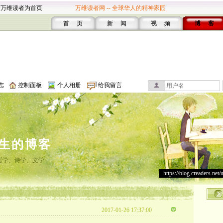
设万维读者为首页
万维读者网 -- 全球华人的精神家园
首 页
新 闻
视 频
博 客
志
控制面板
个人相册
给我留言
生的博客
哲学、诗学、文学
https://blog.creaders.net/
2017-01-26 17:37:00