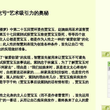
吃亏”艺术吸引力的奥秘
红楼梦》中第二十五回贾环烫伤贾宝玉、赵姨娘用巫术谋害贾
及第五十七回紫鹃试探贾宝玉致使贾宝玉昏死，等等四个故
主人公都是贾宝玉，都是作为人性之一种的“被爱欲望”的化
；此人性的智慧则表现为创造各种条件，首先让自己“吃
的的实现做好准备。
为了“被爱欲望”的实现，智慧首先被用来让贾宝玉不可避免
鹃试探贾宝玉故事说起。紫鹃忠于林黛玉，为了了解贾宝玉对
苏州家去”，理由是：“我们姑娘来时，原是老太太心疼他年
时，自然要送还林家的……林家虽贫到没饭吃，也是世代书
家，落人的耻笑”。紫鹃的理由有几分，贾宝玉痴呆病发作
是字字千钧（贾宝玉事后说紫鹃的话有情有理），贾宝玉的
人性之化身的主人公贾宝玉（而不是作者曹雪芹），首先运用
理”的一番话，从而让自己痴呆病发作，最终换来了众人的爱