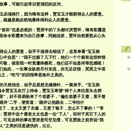
”故事，可能引起常识更强烈的反对。
玉必须挨打，因为唯有这样，贾宝玉才能获得众人的爱意。
，就越是能必然地最终得到众人的爱意。
环“使坏”也是必然的：贾府中的丫头都讨厌贾环，唯有彩霞是
面命令彩霞来为自己按摩，同她说笑，贾环自然要怒从心头
获得众人的爱意，似乎不值得去细说了，这里单看“宝玉挨
心中自思”：“我不过捱了几下打，他们一个个就有这些怜惜
可敬，假若我一时竟遭殃横死，他们还不知是何等悲感呢！
们如此，一生事业纵然尽付东流，亦无足叹惜，冥冥之中若
之，“吃亏”的回报率是格外之高的。
的天然信念，似乎总是想见缝插针、一展身手。“宝玉挨
喝令贾宝玉在厅上待命，贾宝玉希望“得个人来往里头去捎
里”，好不容易盼来了个老婆子，“偏生老婆子又聋，竟不曾
‘跳井’二字，便笑道：‘跳井让他跳去，二爷怕什
完了，太太又赏了衣服，又赏了银子，怎么不了事的！’”常
：贾府中这个聋老太太也是一位“下人”，却对于其它下人的
，可见这样的事在贾府是司空见惯，可见贾政之前所说“我
人”之类的话是虚伪的，云云。