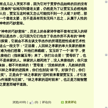
”有点儿让人哭笑不得，因为它对于贯穿作品始终的目的没有
忙里偷闲”似地写到聋老太婆，仍然是为了让贾宝玉必然地挨
人往，贾宝玉这时候又怎么可能找不到一个人呢？好吧，那
一个聋老太婆，岂不是虽有而实无吗？总之，从属于人性的
神奇的巧妙意味。
“神奇的巧妙意味”，历史上的各家诗学都不曾有过深入的研
所以是杰作，仅只因为它们包含了非杰作所不具有的“神奇
有探索，它就会不再去谈文学杰作的所谓思想性或者艺术性
有这么一段文字：“正说着，人回林之孝家的单大良家的都来
难为他们想着，叫他们来瞧瞧’。宝玉听了一个‘林’字，便
人接他们（指林黛玉等）来了，快打出去罢！’贾母听了，也
‘那不是林家的人。林家的人都死绝了，没人来接他的，你只放
妹妹，都不许姓林的！’贾母道：‘没姓林的来，凡姓林的我
叫林之孝家的进园来，你们也别说‘林’字。好孩子们，你们
笑”。正是由于“林之孝家的”适时前来看望贾宝玉，才引发
条件溺爱与迁就”。“林之孝家的适时前来”，也正是万能智慧
之爱意而铺平道路。
浏览(4169)
(0)
评论(0)
发表评论