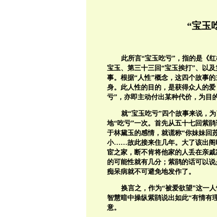
“宝玉
此所言“宝玉吃亏”，指的是《
宝玉、第三十三回“宝玉挨打”、以
事。根据“人性”概念，这四个故事的
身。此人性的目的，是获得众人的爱
亏”，亦即主动付出某种代价，为目
就“宝玉吃亏”四个故事来说，
地“吃亏”一次。首先从五十七回紫
于林黛玉的感情，就谎称“你妹妹回
小……故此接来住几年。大了该出阁
宦之家，断不肯将他家的人丢在亲戚
的可能性就有几分；紫鹃的话可以说
痴呆病就不可避免地发作了。
换言之，作为“被爱欲望”这一
智慧暗中操纵紫鹃说出如此“有情有
意。