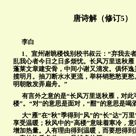
唐诗解（修订5）
李白
1
、宣州谢眺楼饯别校书叔云：“弃我去
乱我心者今日之日多烦忧。长风万里送秋雁
蓬莱文章建安骨，中间小谢又清发。俱怀逸
揽明月。抽刀断水水更流，举杯销愁愁更愁
明朝散发弄扁舟。”
有言外之意的是“长风万里送秋雁，对此
楼”。“对”的意思是面对，“酣”的意思是喝
大“雁”在“秋”季得到“风”的“长”达“万
享受温暖；秋风中的“高楼”意味着寒冷，
增加热量。人有理由得到温暖，而要想得到