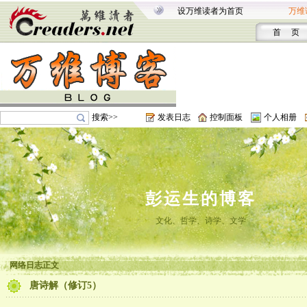
设万维读者为首页
万维
首 页
搜索>>
发表日志
控制面板
个人相册
彭运生的博客
文化、哲学、诗学、文学
网络日志正文
唐诗解（修订5）