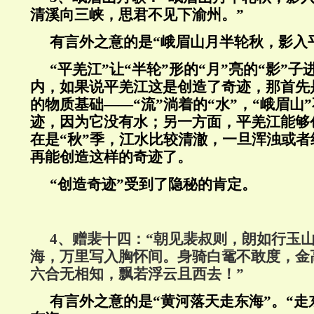
清溪向三峡，思君不见下渝州。”
有言外之意的是“峨眉山月半轮秋，影入
“平羌江”让“半轮”形的“月”亮的“影”子
内，如果说平羌江这是创造了奇迹，那首先
的物质基础——“流”淌着的“水”，“峨眉山
迹，因为它没有水；另一方面，平羌江能够
在是“秋”季，江水比较清澈，一旦浑浊或
再能创造这样的奇迹了。
“创造奇迹”受到了隐秘的肯定。
4、赠裴十四：“朝见裴叔则，朗如行玉
海，万里写入胸怀间。身骑白鼋不敢度，金
六合无相知，飘若浮云且西去！”
有言外之意的是“黄河落天走东海”。“走