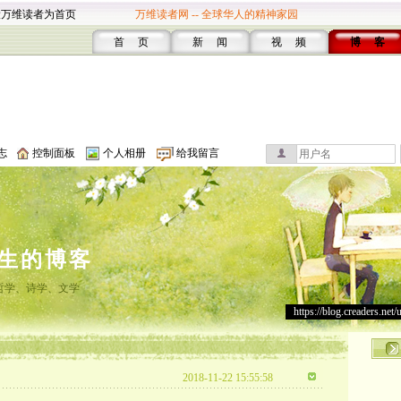
设万维读者为首页
万维读者网 -- 全球华人的精神家园
首 页
新 闻
视 频
博 客
志
控制面板
个人相册
给我留言
生的博客
哲学、诗学、文学
https://blog.creaders.net/
2018-11-22 15:55:58