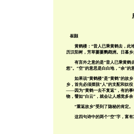
崔颢
黄鹤楼：“昔人已乘黄鹤去，此
历汉阳树，芳草萋萋鹦鹉洲。日暮乡
有言外之意的是“昔人已乘黄鹤
悠”。“空”的意思是白白地，“余”的
如果说“黄鹤楼”是“黄鹤”的
乡，首先必须摆脱“人”的支配和奴
——因为“黄鹤一去不复返”，有的
物，譬如“白云”，就会让人感觉多
“重返故乡”受到了隐秘的肯定。
这四句诗中的两个“空”字，富有