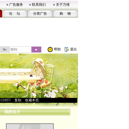
广告服务
联系我们
关于万维
论 坛
分类广告
购 物
帮助
退出
u/11957/
>
复制
>
收藏本页
我的名片