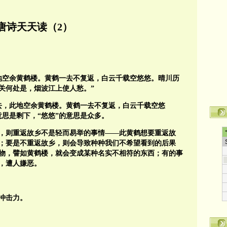
唐诗天天读（2）
地空余黄鹤楼。黄鹤一去不复返，白云千载空悠悠。晴川历
关何处是，烟波江上使人愁。”
去，此地空余黄鹤楼。黄鹤一去不复返，白云千载空悠
意思是剩下，“悠悠”的意思是众多。
故乡，则重返故乡不是轻而易举的事情——此黄鹤想要重返故
役；要是不重返故乡，则会导致种种我们不希望看到的后果
事物，譬如黄鹤楼，就会变成某种名实不相符的东西；有的事
余，遭人嫌恶。
冲击力。