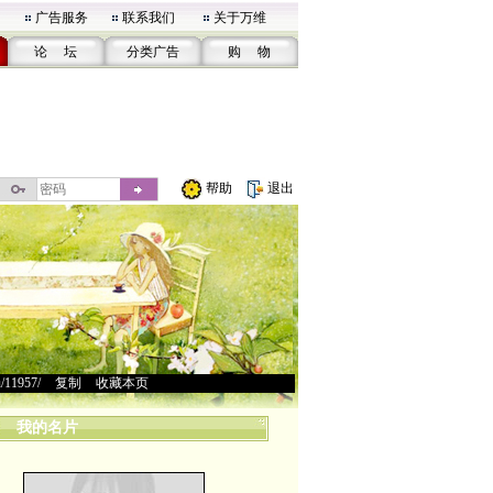
广告服务
联系我们
关于万维
论 坛
分类广告
购 物
帮助
退出
u/11957/
>
复制
>
收藏本页
我的名片