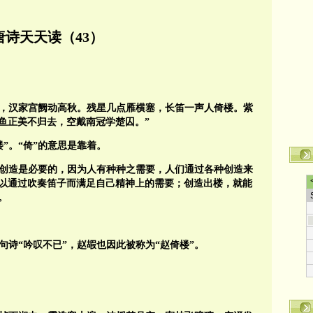
唐诗天天读（43）
流，汉家宫阙动高秋。残星几点雁横塞，长笛一声人倚楼。紫
鱼正美不归去，空戴南冠学楚囚。”
”。“倚”的意思是靠着。
造。创造是必要的，因为人有种种之需要，人们通过各种创造来
以通过吹奏笛子而满足自己精神上的需要；创造出楼，就能
。
句诗“吟叹不已”，赵嘏也因此被称为“赵倚楼”。