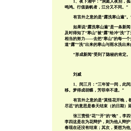
1
、夜下湘中：“洞庭人夜别，
鸣鸿。行值扬帆者，江分又不同。”
有言外之意的是“露洗寒山遍”。
如果说“露洗寒山遍”是一条新
及时得知了“寒山”被“露”给冲“洗
相当的努力——去把“寒山”的每一
道“露”“洗”出来的寒山与雨水洗出
“形成新闻”受到了隐秘的肯定。
刘威
1
、闰三月：“三年皆一闰，此
移。梦得成胡蝶，芳菲幸不遗。”
有言外之意的是“莫怪花开晚，都
尽迟”的意思是春天结束（的日期）
张三责怪“花”“开”的“晚”，
李四这是在为花辩护，则为他人辩护
春现在还没有结束；其次，要想为他