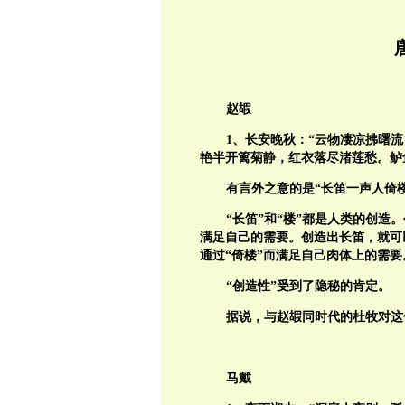
赵嘏
1
、
长安晚秋：“云物凄凉拂曙
艳半开篱菊静，红衣落尽渚莲愁。鲈
有言外之意的是“长笛一声人倚楼
“长笛”和“楼”都是人类的创
满足自己的需要。创造出长笛，就可
通过“倚楼”而满足自己肉体上的需要
“创造性”受到了隐秘的肯定。
据说，与赵嘏同时代的杜牧对这
马戴