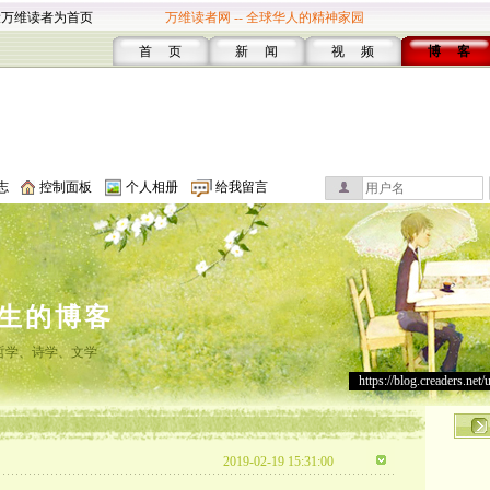
设万维读者为首页
万维读者网 -- 全球华人的精神家园
首 页
新 闻
视 频
博 客
志
控制面板
个人相册
给我留言
生的博客
哲学、诗学、文学
https://blog.creaders.net/
2019-02-19 15:31:00