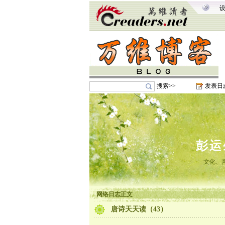
搜索>>
发表日
彭运
文化、
网络日志正文
唐诗天天读（43）