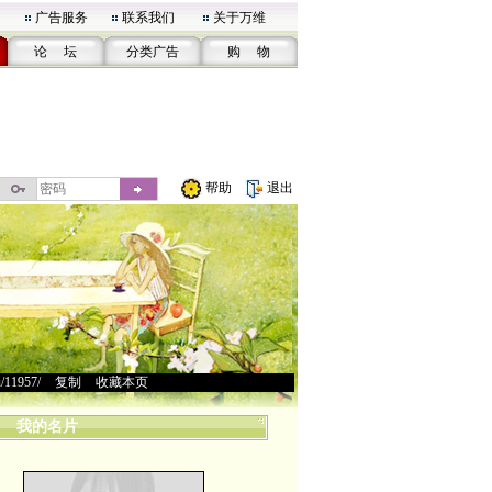
广告服务
联系我们
关于万维
论 坛
分类广告
购 物
帮助
退出
u/11957/
>
复制
>
收藏本页
我的名片