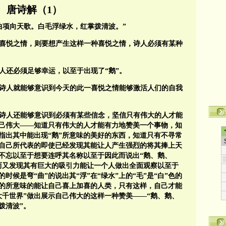
唐诗解（1）
曲项向天歌。白毛浮绿水，红掌拨清波。”
喜悦之情，则要想产生这样一种喜悦之情，诗人必须有某种
人还必须足够幸运，以至于出现了“鹅”。
诗人就能够意识到今天的此一喜悦之情能够激活人们的自我
诗人还能够意识到必须有某些信念，坚信只有伟大的人才能
己伟大——知道只有伟大的人才能有力地赞美一个事物，知
指出其中能出现“鹅”所意味的美好的东西，知道只有不寻常
自己所代表的即使已经发现其能让人产生强烈的将其捧上天
不忘以至于想要连呼其名称以至于因此而说出“鹅、鹅、
进而又发现其有巨大的吸引力能让一个人做出全面观察以至于
的时候是弯“曲”的说出其“浮”在“绿水”上的“毛”是“白”色的
红”色的所意味的能让自己喜上加喜的人类，只有这样，自己才能
大千世界”做出展示自己伟大的这样一种赞美——“鹅、鹅、
拨清波”。