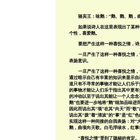
骆宾王：
咏鹅：“鹅、鹅、鹅，
如果说诗人在这里表现出了某种
个性，喜爱鹅。
要想产生这样一种喜悦之情，诗
一旦产生了这样一种喜悦之情，
表扬意识。
一旦产生了这样一种喜悦之情，
通过暗示自己有丰富的知识来显示自
道只有不寻常的事物才能让人们乐于
的事物才能让人们乐于指出其中更有
的冲动以至于说出其能让一个人念念
鹅”也要进一步地将“鹅”细加品味
因此而说出其“项”在其“向天”而“歌”
说出其“拨”着“清波”的“掌”是“
实现这样一种间接的自我表扬：对“
鹅，曲项向天歌。白毛浮绿水，红掌
“喜悦之情”受到了隐秘的肯定。