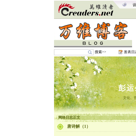
搜索>>
发表日
彭运
文化、
网络日志正文
唐诗解（1）