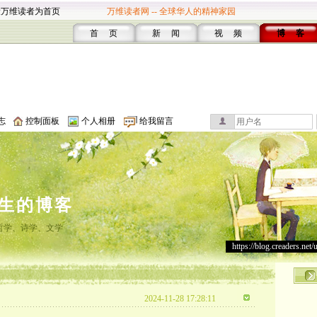
设万维读者为首页
万维读者网 -- 全球华人的精神家园
首 页
新 闻
视 频
博 客
志
控制面板
个人相册
给我留言
生的博客
哲学、诗学、文学
https://blog.creaders.net/
2024-11-28 17:28:11