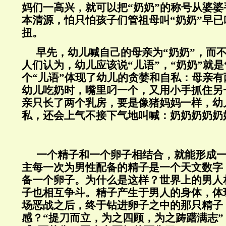
妈们一高兴，就可以把“奶奶”的称号从婆
本清源，怕只怕孩子们管祖母叫“奶奶”早
扭。
早先，幼儿喊自己的母亲为“奶奶”，而不
人们认为，幼儿应该说“儿语”，“奶奶”就是
个“儿语”体现了幼儿的贪婪和自私：母亲
幼儿吃奶时，嘴里叼一个，又用小手抓住另
亲只长了两个乳房，要是像猪妈妈一样，幼
私，还会上气不接下气地叫喊：奶奶奶奶奶
一个精子和一个卵子相结合，就能形成
主每一次为男性配备的精子是一个天文数字
备一个卵子。为什么是这样？世界上的男人
子也相互争斗。精子产生于男人的身体，体
场恶战之后，终于钻进卵子之中的那只精子
感？“提刀而立，为之四顾，为之踌躇满志”