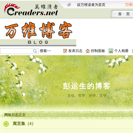
设万维读者为首页
万维
首 页
搜索>>
发表日志
控制面板
个人相册
彭运生的博客
文化、哲学、诗学、文学
网络日志正文
寓言集（4）