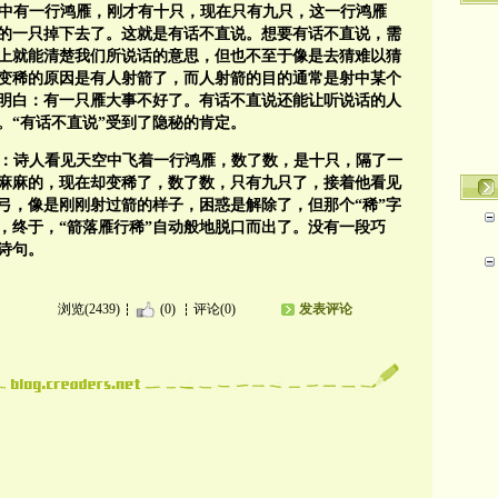
中有一行鸿雁，刚才有十只，现在只有九只，这一行鸿雁
中的一只掉下去了。这就是有话不直说。想要有话不直说，需
上就能清楚我们所说话的意思，但也不至于像是去猜难以猜
行变稀的原因是有人射箭了，而人射箭的目的通常是射中某个
明白：有一只雁大事不好了。有话不直说还能让听说话的人
。“有话不直说”受到了隐秘的肯定。
：诗人看见天空中飞着一行鸿雁，数了数，是十只，隔了一
麻麻的，现在却变稀了，数了数，只有九只了，接着他看见
弓，像是刚刚射过箭的样子，困惑是解除了，但那个“稀”字
，终于，“箭落雁行稀”自动般地脱口而出了。没有一段巧
诗句。
浏览(2439)
(0)
评论(0)
发表评论