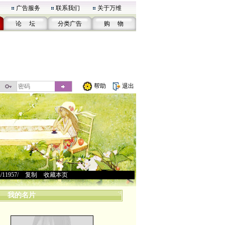
广告服务
联系我们
关于万维
论 坛
分类广告
购 物
帮助
退出
u/11957/
>
复制
>
收藏本页
我的名片