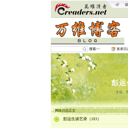
搜索>>
发表日
彭运
文化、
网络日志正文
彭运生谈艺录（183）