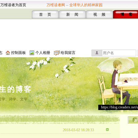
设万维读者为首页
万维读者网 -- 全球华人的精神家园
首 页
新 闻
视 频
博 客
志
控制面板
个人相册
给我留言
生的博客
哲学、诗学、文学
https://blog.creaders.net/
2018-03-02 16:28:33