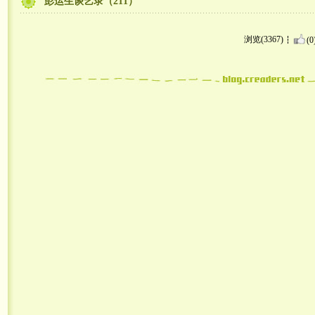
彭运生谈艺录（211）
浏览(3367)
(0