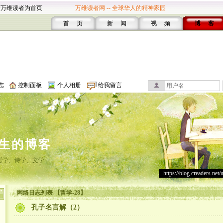
设万维读者为首页
万维读者网 -- 全球华人的精神家园
首 页
新 闻
视 频
博 客
志
控制面板
个人相册
给我留言
生的博客
哲学、诗学、文学
https://blog.creaders.net/
网络日志列表 【哲学-28】
孔子名言解（2）