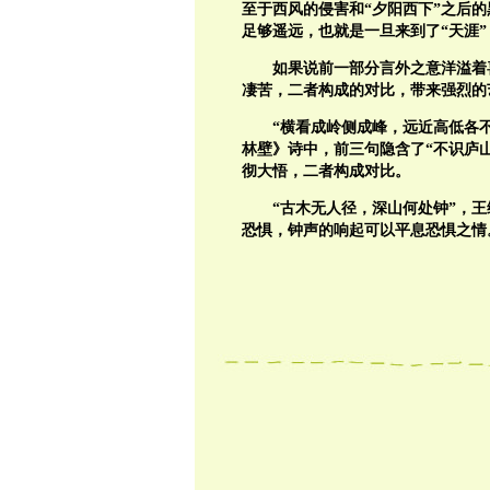
至于西风的侵害和“夕阳西下”之后
足够遥远，也就是一旦来到了“天涯”
如果说前一部分言外之意洋溢着
凄苦，二者构成的对比，带来强烈的艺
“横看成岭侧成峰，远近高低各
林壁》诗中，前三句隐含了“不识庐
彻大悟，二者构成对比。
“古木无人径，深山何处钟”，
恐惧，钟声的响起可以平息恐惧之情