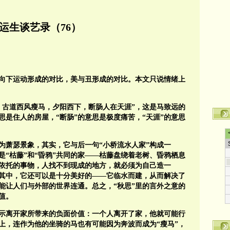
运生谈艺录（76）
向下运动形成的对比，美与丑形成的对比。本文只说情绪上
，古道西风瘦马，夕阳西下，断肠人在天涯”，这是马致远的
意思是住人的房屋，“断肠”的意思是极度痛苦，“天涯”的意思
为萧瑟景象，其实，它与后一句“小桥流水人家”构成一
”是“枯藤”和“昏鸦”共同的家——枯藤盘绕着老树、昏鸦栖息
依托的事物，人找不到现成的地方，就必须为自己造一
身其中，它还可以是十分美好的——它临水而建，从而解决了
能让人们与外部的世界连通。总之，“秋思”里的言外之意的
值。
示离开家所带来的负面价值：一个人离开了家，他就可能行
上，连作为他的坐骑的马也有可能因为奔波而成为“瘦马”，