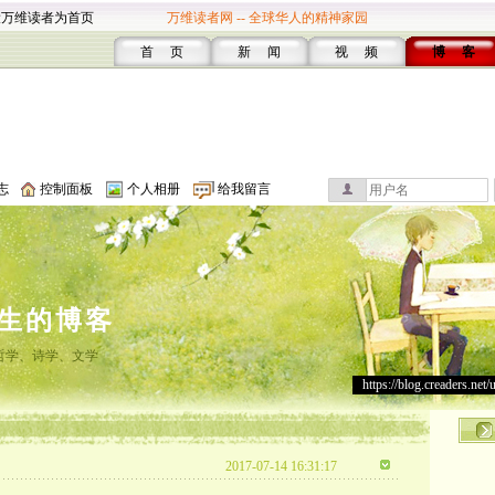
设万维读者为首页
万维读者网 -- 全球华人的精神家园
首 页
新 闻
视 频
博 客
志
控制面板
个人相册
给我留言
生的博客
哲学、诗学、文学
https://blog.creaders.net/
2017-07-14 16:31:17