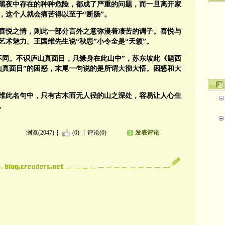
的黑夜中存在的种种危险，都成了严重的问题，而一旦离开家
，这个人就会痛苦得以至于“断肠”。
喜悦之情，则此一部分言外之意弥漫着凄苦的调子。喜悦与
术魅力。王国维先生说“秋思”小令全是“天籁”。
不同。不识庐山真面目，只缘身在此山中”，苏东坡此《题西
山真面目”的困惑，末尾一句说的是所谓大彻大悟。困惑和大
王维此名句中，只有古木而无人径的山之深处，容易让人心生
。
浏览(2047)
(0)
评论(0)
发表评论