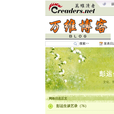
搜索>>
发表日
彭运
文化、
网络日志正文
彭运生谈艺录（76）