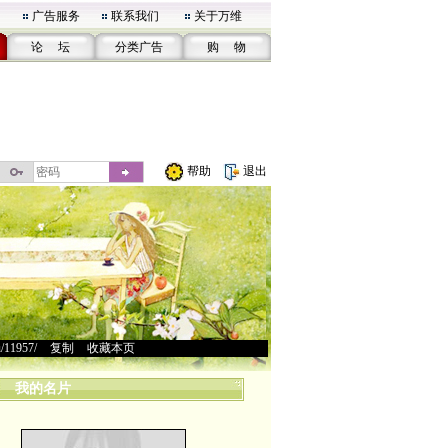
广告服务
联系我们
关于万维
论 坛
分类广告
购 物
帮助
退出
u/11957/
>
复制
>
收藏本页
我的名片