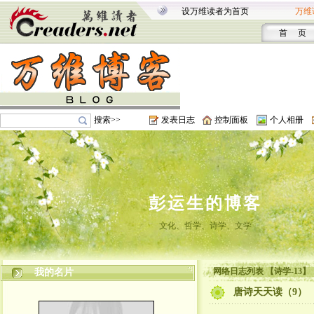
设万维读者为首页
万维
首 页
搜索>>
发表日志
控制面板
个人相册
彭运生的博客
文化、哲学、诗学、文学
网络日志列表 【诗学-13】
我的名片
唐诗天天读（9）