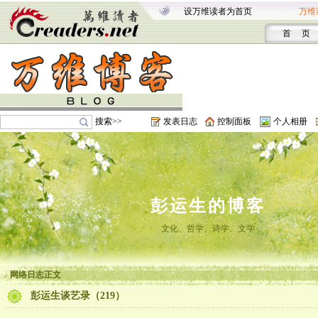
设万维读者为首页
万维
首 页
搜索>>
发表日志
控制面板
个人相册
彭运生的博客
文化、哲学、诗学、文学
网络日志正文
彭运生谈艺录（219）