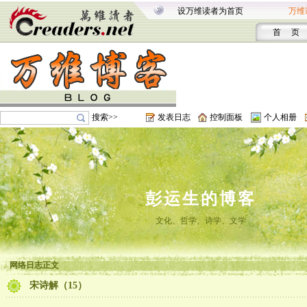
设万维读者为首页
万维
首 页
搜索>>
发表日志
控制面板
个人相册
彭运生的博客
文化、哲学、诗学、文学
网络日志正文
宋诗解（15）