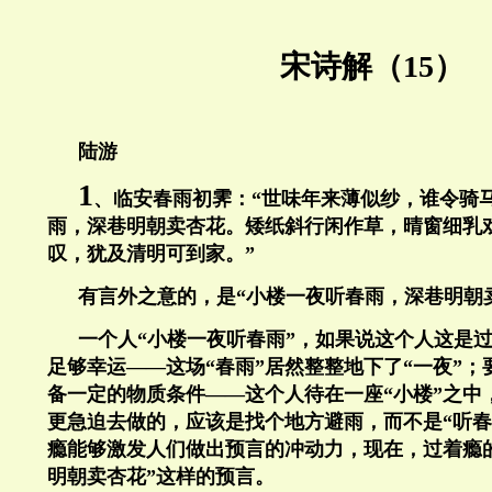
宋诗解（15）
陆游
1
、临安春雨初霁：“世味年来薄似纱，谁令骑
雨，深巷明朝卖杏花。矮纸斜行闲作草，晴窗细乳
叹，犹及清明可到家。”
有言外之意的，是“小楼一夜听春雨，深巷明朝
一个人“小楼一夜听春雨”，如果说这个人这是
足够幸运——这场“春雨”居然整整地下了“一夜”
备一定的物质条件——这个人待在一座“小楼”之中
更急迫去做的，应该是找个地方避雨，而不是“听春
瘾能够激发人们做出预言的冲动力，现在，过着瘾
明朝卖杏花”这样的预言。