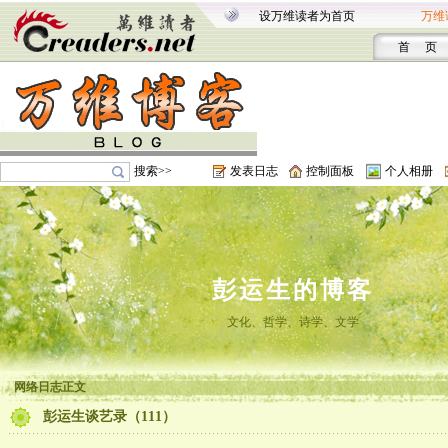
设万维读者为首页
万维
首 页
搜索>>
发表日志
控制面板
个人相册
彭运生的博客
文化、哲学、诗学、文学
网络日志正文
彭运生谈艺录（111）