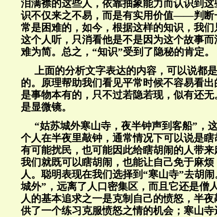
泪满襟的这些人，依靠抽象能力而认识到这
识不仅来之不易，而是有实用价值——判断
常是困难的，如今，根据这样的知识，我们
这个人听，只消看他是不是因为这个故事而
难为简。总之，“知识”受到了隐秘的肯定。
上面的分析文字表达的内容，可以说都
的。原理帮助我们看见平常时候不容易看出
是事物本有的，只不过若隐若现，似有还无
是显微镜。
“姑苏城外寒山寺，夜半钟声到客船”，
个人在半夜里敲钟，通常情况下可以说是瞎
有可能扰民，也可能因此给瞎胡闹的人带来
我们就既可以瞎胡闹，也能让自己免于麻烦
人。聪明表现在我们选择到“寒山寺”去胡闹
城外”，远离了人口密集区，而且它还是僧
人的基本追求之一是克制自己的愤怒，半夜
供了一个练习克服愤怒之情的机会；寒山寺