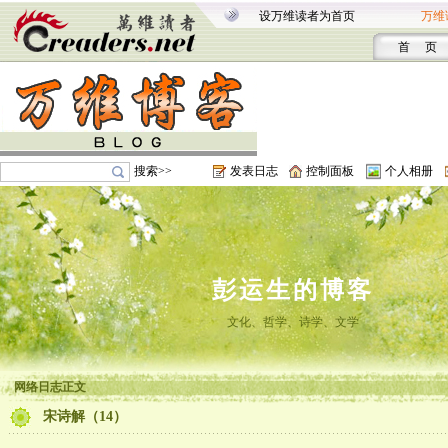
设万维读者为首页
万维
首 页
搜索>>
发表日志
控制面板
个人相册
彭运生的博客
文化、哲学、诗学、文学
网络日志正文
宋诗解（14）