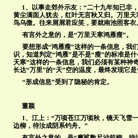
1
、以事走郊外示友：“二十九年知已非
黄尘满面人犹去，红叶无言秋又归。万里天
鸟乌微。往来屑屑君应笑，要就南池照客衣
有言外之意的，是“万里天寒鸿雁瘦”。
要想形成“鸿雁瘦”这样的一条信息，我
识，知道判定“鸿雁”是不是“瘦”的标准是
天寒”这样的一条信息，我们必须有某种神
长达“万里”的“天”空的温度，最终发现它是
“形成信息”受到了隐秘的肯定。
董颖
1
、江上：“万顷苍江万顷秋，镜天飞雪
边柳，待汝成阴系钓舟。”
有言外之意的，是“摩挲数尺沙前柳，待