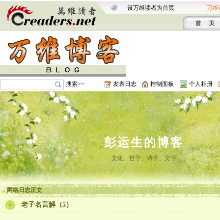
设万维读者为首页
万维
首 页
搜索>>
发表日志
控制面板
个人相册
彭运生的博客
文化、哲学、诗学、文学
网络日志正文
老子名言解（5）