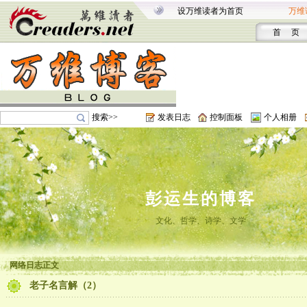
设万维读者为首页
万维
首 页
搜索>>
发表日志
控制面板
个人相册
彭运生的博客
文化、哲学、诗学、文学
网络日志正文
老子名言解（2）