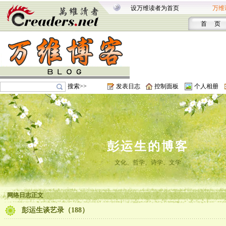
设万维读者为首页
万维
首 页
搜索>>
发表日志
控制面板
个人相册
彭运生的博客
文化、哲学、诗学、文学
网络日志正文
彭运生谈艺录（188）