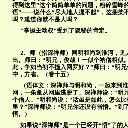
得到这里”这个简简单单的问题，粉碎雪峰
语”——说什么“尽大地人提不起”，这捆柴
吗？难道你就不是人吗？
“掌握主动权”受到了隐秘的肯定。
2、师（指深禅师）同明和尚到淮河，见
出。师曰：“明兄，俊哉！一似个衲僧相似。
此，争如当初不撞入网罗好？”师曰：“明兄
中，方省。（卷十五）
（语体文：深禅师与明和尚，一起来到
网，一条鱼从网里逃脱了。深禅师说：“明
个僧人。”明和尚说：“话虽是如此，怎么
里？”深禅师说：“明兄你还没有省悟。”到
悟。）
如果说“深禅师”是一个已经开“悟”了的