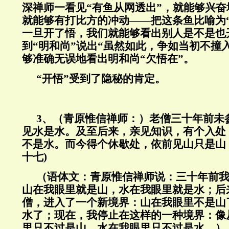
深禅师一看见“有鱼从网透出”，就能够兴奋
就能够有打比方的冲动——把这条鱼比喻为
一旦开了悟，我们就能够看出别人是不是也
到“明和尚”说出“虽然如此，争如当初不撞
够准确无误地看出明和尚“欠悟在”。
“开悟”受到了隐秘的肯定。
3、（青原惟信禅师：）老僧三十年前未
见水是水。及至后来，亲见知识，有个入处
不是水。而今得个休歇处，依前见山只是山
十七
)
（语体文：青原惟信禅师说：三十年前
山在我眼里就是山，水在我眼里就是水；后
僧，进入了一个新境界：山在我眼里不是山
水了；现在，我停止在这样的一种境界：像
里只不过是山，水在我眼里只不过是水。）