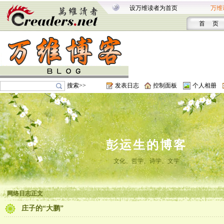
设万维读者为首页
万维
首 页
搜索>>
发表日志
控制面板
个人相册
彭运生的博客
文化、哲学、诗学、文学
网络日志正文
庄子的“大鹏”