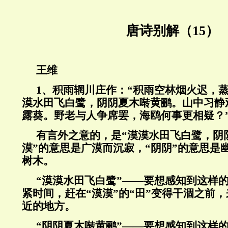
唐诗别解（15）
王维
1、积雨辋川庄作：“积雨空林烟火迟，
漠水田飞白鹭，阴阴夏木啭黄鹂。山中习静
露葵。野老与人争席罢，海鸥何事更相疑？
有言外之意的，是“漠漠水田飞白鹭，阴
漠”的意思是广漠而沉寂，“阴阴”的意思是
树木。
“漠漠水田飞白鹭”——要想感知到这样
紧时间，赶在“漠漠”的“田”变得干涸之前
近的地方。
“阴阴夏木啭黄鹂”——要想感知到这样