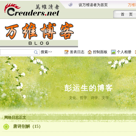
设万维读者为首页
万维
首 页
搜索>>
发表日志
控制面板
个人相册
彭运生的博客
文化、哲学、诗学、文学
网络日志正文
唐诗别解（15）