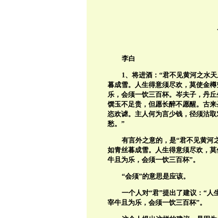
李白
1、将进酒：“君不见黄河之水
暮成雪。人生得意须尽欢，莫使金樽
乐，会须一饮三百杯。岑夫子，丹丘
馔玉不足贵，但愿长醉不愿醒。古来
恣欢谑。主人何为言少钱，径须沽取
愁。”
有言外之意的，是“君不见黄河
如青丝暮成雪。人生得意须尽欢，莫
牛且为乐，会须一饮三百杯”。
“会须”的意思是应该。
一个人对“君”提出了建议：“人
宰牛且为乐，会须一饮三百杯”。