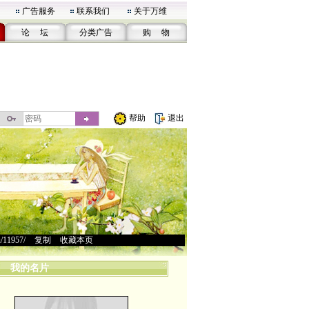
广告服务
联系我们
关于万维
论 坛
分类广告
购 物
帮助
退出
u/11957/
>
复制
>
收藏本页
我的名片