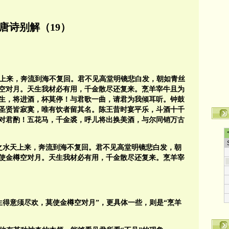
唐诗别解（19）
天上来，奔流到海不复回。君不见高堂明镜悲白发，朝如青丝
空对月。天生我材必有用，千金散尽还复来。烹羊宰牛且为
生，将进酒，杯莫停！与君歌一曲，请君为我倾耳听。钟鼓
圣贤皆寂寞，唯有饮者留其名。陈王昔时宴平乐，斗酒十千
对君酌！五花马，千金裘，呼儿将出换美酒，与尔同销万古
之水天上来，奔流到海不复回。君不见高堂明镜悲白发，朝
使金樽空对月。天生我材必有用，千金散尽还复来。烹羊宰
生得意须尽欢，莫使金樽空对月”，更具体一些，则是“烹羊