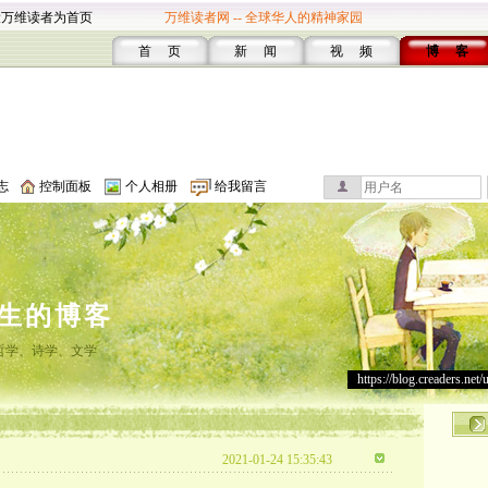
设万维读者为首页
万维读者网 -- 全球华人的精神家园
首 页
新 闻
视 频
博 客
志
控制面板
个人相册
给我留言
生的博客
哲学、诗学、文学
https://blog.creaders.net/
2021-01-24 15:35:43