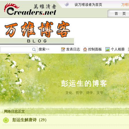
设万维读者为首页
万维
首 页
搜索>>
发表日志
控制面板
个人相册
彭运生的博客
文化、哲学、诗学、文学
网络日志正文
彭运生解唐诗（29）