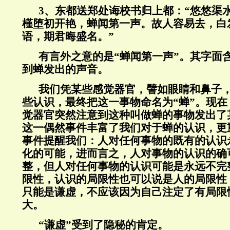
3、东都送郑处诲校书归上都：
“
悠悠渠
槿堕初开艳，蝉闻第一声。故人容易去，白
语，期君晦盛名。
”
有言外之意的是
“
蝉闻第一声
”
。其字面
到蝉发出的声音。
我们凭某些感觉器官，譬如眼睛和鼻子
些认识，最终把这一事物命名为
“
蝉
”
。现在
觉器官突然注意到这种叫做蝉的事物发出了
这一偶然事件丰富了我们对于蝉的认识，更
事件提醒我们：人对任何事物的既有的认识
化的可能，进而言之，人对事物的认识的确
整，但人对任何事物的认识可能是永远不完
限性，认识的局限性也可以说是人的局限性
只能是谦虚，不应该因为自己注定了有局限
大。
“
谦虚
”
受到了隐秘的肯定。