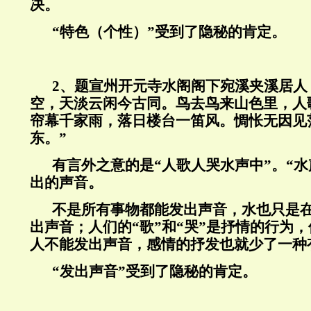
决。
“特色（个性）”受到了隐秘的肯定。
2
、题宣州开元寺水阁阁下宛溪夹溪居人
空，天淡云闲今古同。鸟去鸟来山色里，人
帘幕千家雨，落日楼台一笛风。惆怅无因见
东。
”
有言外之意的是
“
人歌人哭水声中
”
。
“
水
出的声音。
不是所有事物都能发出声音，水也只是
出声音；人们的
“
歌
”
和
“
哭
”
是抒情的行为，
人不能发出声音，感情的抒发也就少了一种
“
发出声音
”
受到了隐秘的肯定。