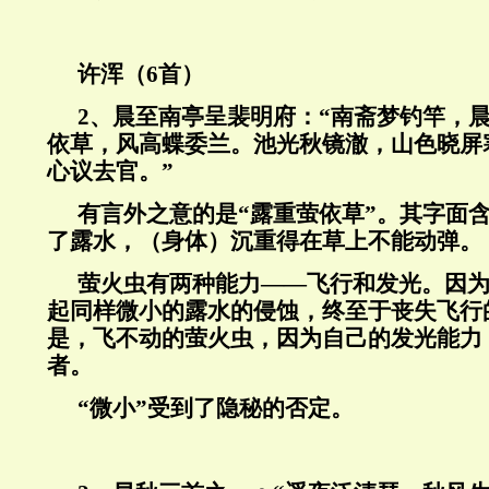
许浑（
6
首）
2
、晨至南亭呈裴明府：“南斋梦钓竿，
依草，风高蝶委兰。池光秋镜澈，山色晓屏
心议去官。”
有言外之意的是“露重萤依草”。其字面
了露水，（身体）沉重得在草上不能动弹。
萤火虫有两种能力——飞行和发光。因
起同样微小的露水的侵蚀，终至于丧失飞行
是，飞不动的萤火虫，因为自己的发光能力
者。
“微小”受到了隐秘的否定。