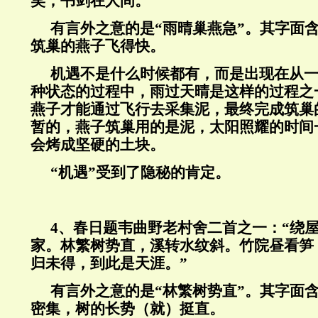
笑，书剑在人间。”
有言外之意的是“雨晴巢燕急”。其字面
筑巢的燕子飞得快。
机遇不是什么时候都有，而是出现在从
种状态的过程中，雨过天晴是这样的过程之
燕子才能通过飞行去采集泥，最终完成筑巢
暂的，燕子筑巢用的是泥，太阳照耀的时间
会烤成坚硬的土块。
“机遇”受到了隐秘的肯定。
4
、春日题韦曲野老村舍二首之一：“绕
家。林繁树势直，溪转水纹斜。竹院昼看笋
归未得，到此是天涯。”
有言外之意的是“林繁树势直”。其字面
密集，树的长势（就）挺直。