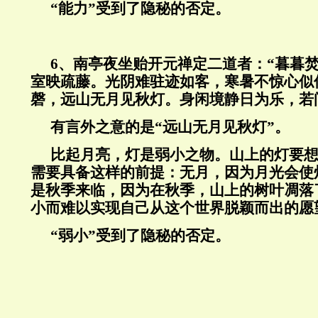
“能力”受到了隐秘的否定。
6
、南亭夜坐贻开元禅定二道者：“暮暮
室映疏藤。光阴难驻迹如客，寒暑不惊心似
磬，远山无月见秋灯。身闲境静日为乐，若
有言外之意的是“远山无月见秋灯”。
比起月亮，灯是弱小之物。山上的灯要
需要具备这样的前提：无月，因为月光会使
是秋季来临，因为在秋季，山上的树叶凋落
小而难以实现自己从这个世界脱颖而出的愿
“弱小”受到了隐秘的否定。