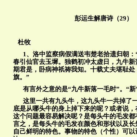
彭运生解唐诗（29）
杜牧
1
、洛中监察病假满送韦楚老拾遗归朝：
春引仙官去玉墀。独鹤初冲太虚日，九牛新
期君是，卧病神祇祷我知。十载丈夫堪耻处
旗。
”
有言外之意的是
“
九牛新落一毛时
”
。
“
新
这里一共有九头牛，这九头牛一共掉了
底是从哪头牛的身上掉下来的呢？或者说，
这个问题最容易解决呢？是每头牛的毛发都
言之，是每头牛的毛发在颜色和形状以及长
自己鲜明的特色。事物的特色（个性）可以