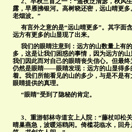
2
、早秋三首之一：“遥夜泛清瑟，秋风
露，早雁拂银河。高树晓还密，远山晴更多
老烟波。”
有言外之意的是“远山晴更多”。其字面
远方有更多的山显现了出来。
我们的眼睛注意到：远方的山数量上有
多，这是让我们困惑的事情，因为远方的山
我们因此而对自己的眼睛丧失信心。但最终
仍然是眼睛——眼睛发现：远方的山显得多
着。我们所能看见的山的多少，与是不是有
眼睛提供的真理。
“眼睛”受到了隐秘的肯定。
3
、重游郁林寺道玄上人院：“藤杖叩松
晴巢燕急，波暖浴鸥闲。倚槛花临水，回舟