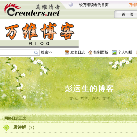
设万维读者为首页
万维
首 页
搜索>>
发表日志
控制面板
个人相册
彭运生的博客
文化、哲学、诗学、文学
网络日志正文
唐诗解（7）