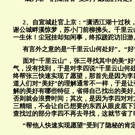
2、自宣城赴官上京：“潇洒江湖十过秋
谢公城畔溪惊梦，苏小门前柳拂头。千里云
一生休！尘冠挂却知闲事，终拟蹉跎访旧游
有言外之意的是“千里云山何处好”。“好
面对“千里云山”，张三寻找其中的美“好
气，没有找到，于是对李四说“千里云山何
终帮张三快速实现了愿望，那首先是因为李
道人们对“美好”的理解通常不一样，于是
解的美好有哪些特征，省得自己找出的美好
否则就会浪费时间；其次，是因为李四对对
三精细，不会让自己想要的东西从眼皮底下
查找过的部分李四不再去寻找，这就节省了
“帮他人快速实现愿望”受到了隐秘的肯