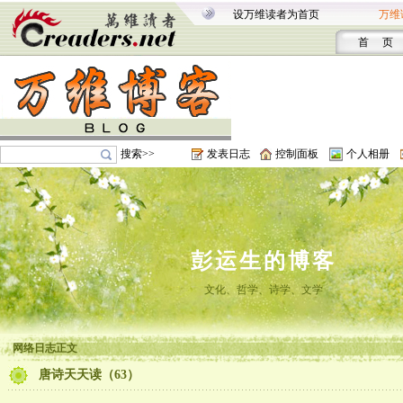
设万维读者为首页
万维
首 页
搜索>>
发表日志
控制面板
个人相册
彭运生的博客
文化、哲学、诗学、文学
网络日志正文
唐诗天天读（63）