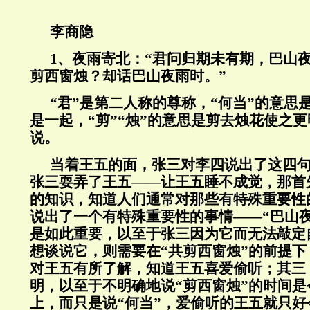
李商隐
1
、夜雨寄北：“君问归期未有期，巴山
剪西窗烛？却话巴山夜雨时。”
“君”是第二人称的尊称，“何当”的意思
是一起，“剪”“烛”的意思是剪去烛花使之更
说。
当着王五的面，张三对李四说出了这四
张三耍弄了王五——让王五睡不成觉，那首
的知识，知道人们通常对那些有特殊重要性
说出了一个有特殊重要性的事情——“巴山
是如此重要，以至于张三因为它而无法敲定
想谈说它，则需要在“共剪西窗烛”的前提
对王五有所了解，知道王五喜爱偷听；其三
明，以至于不明确地说“剪西窗烛”的时间
上，而只是说“何当”，爱偷听的王五就只