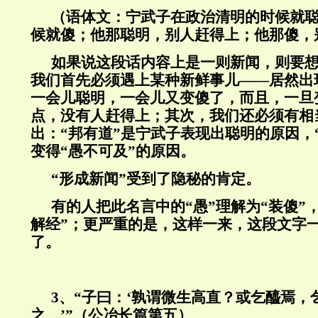
（语体文：宁武子在政治清明的时候就
候就傻；他那聪明，别人赶得上；他那傻，
如果说这段话内容上是一则新闻，则要
我们首先必须遇上某种新鲜事儿——居然出
一会儿聪明，一会儿又变傻了，而且，一旦
点，没有人赶得上；其次，我们还必须有相
出：“邦有道”是宁武子表现出聪明的原因，
变得“愚不可及”的原因。
“形成新闻”受到了隐秘的肯定。
有的人把此名言中的“愚”理解为“装傻”
解经”；更严重的是，这样一来，这段文字
了。
3、“子曰：‘孰谓微生高直？或乞醯焉，
之。’”（公冶长篇第五）