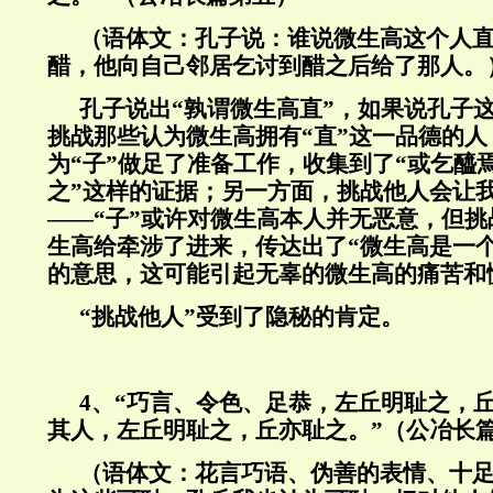
（语体文：孔子说：谁说微生高这个人
醋，他向自己邻居乞讨到醋之后给了那人。
孔子说出“孰谓微生高直”，如果说孔子
挑战那些认为微生高拥有“直”这一品德的人
为“子”做足了准备工作，收集到了“或乞醯
之”这样的证据；另一方面，挑战他人会让
——“子”或许对微生高本人并无恶意，但
生高给牵涉了进来，传达出了“微生高是一
的意思，这可能引起无辜的微生高的痛苦和
“挑战他人”受到了隐秘的肯定。
4、“巧言、令色、足恭，左丘明耻之，
其人，左丘明耻之，丘亦耻之。”（公冶长
（语体文：花言巧语、伪善的表情、十