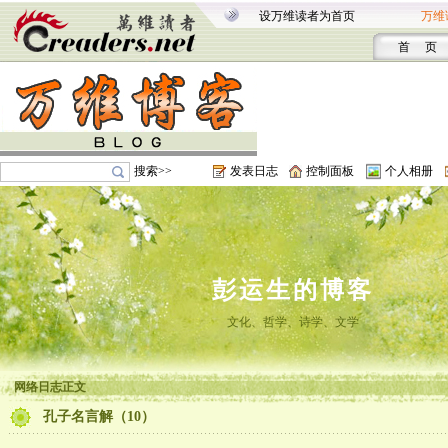
设万维读者为首页
万维
首 页
搜索>>
发表日志
控制面板
个人相册
彭运生的博客
文化、哲学、诗学、文学
网络日志正文
孔子名言解（10）