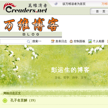
设万维读者为首页
万维
首 页
搜索>>
发表日志
控制面板
个人相册
彭运生的博客
文化、哲学、诗学、文学
网络日志正文
孔子名言解（19）