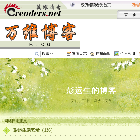
设万维读者为首页
万维
首 页
搜索>>
发表日志
控制面板
个人相册
彭运生的博客
文化、哲学、诗学、文学
网络日志正文
彭运生谈艺录（126）