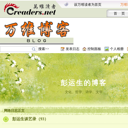
设万维读者为首页
万维
首 页
搜索>>
发表日志
控制面板
个人相册
彭运生的博客
文化、哲学、诗学、文学
网络日志正文
彭运生谈艺录（93）