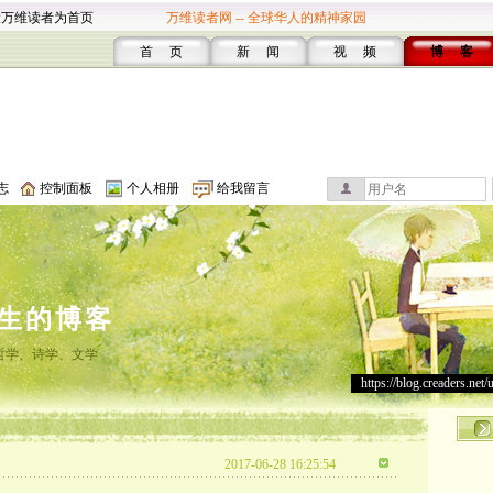
设万维读者为首页
万维读者网 -- 全球华人的精神家园
首 页
新 闻
视 频
博 客
志
控制面板
个人相册
给我留言
生的博客
哲学、诗学、文学
https://blog.creaders.net/
2017-06-28 16:25:54