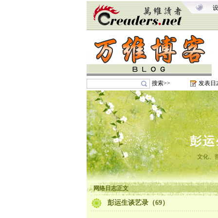
搜索>>
发表日
彭运
文化、
网络日志正文
彭运生谈艺录（69）