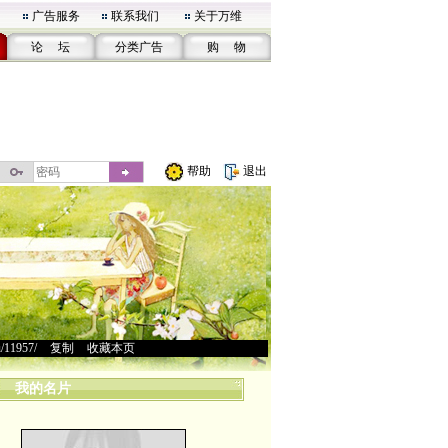
广告服务
联系我们
关于万维
论 坛
分类广告
购 物
帮助
退出
u/11957/
>
复制
>
收藏本页
我的名片