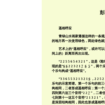
彭
遥相呼应
青绿山水画家遵循这样的一条规
的地方再一次使用绿色，两处绿色就
艺术上的“遥相呼应”，或许可
间上的）距离而再次出现。
“2 2 5 5 6 5 4 3 2
现的是“
6
6
2 2 3 2 1
7
6
5
”，两个
个乐句构成“遥相呼应”。
“3 3 6 5 5 3 2 1 3 2 1
6
，2 2 5 2
乐句的示意简谱。第一个乐句的前三个音符
构相同，二者形成遥相呼应；第一个乐句
四到第六这三个音符“2 2
7
”，二者
七到第十一这五个音符“2 1 3 2 
是深层结构相同，因此也形成遥相呼