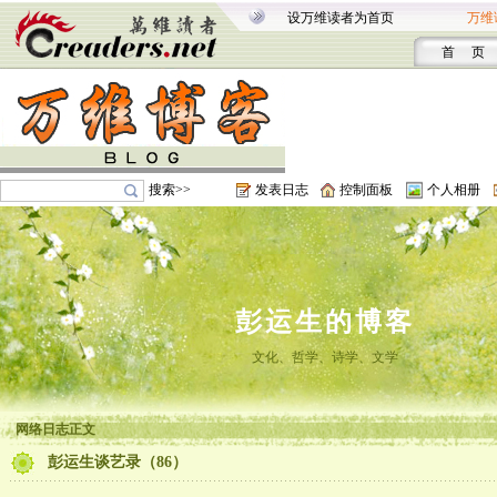
设万维读者为首页
万维
首 页
搜索>>
发表日志
控制面板
个人相册
彭运生的博客
文化、哲学、诗学、文学
网络日志正文
彭运生谈艺录（86）