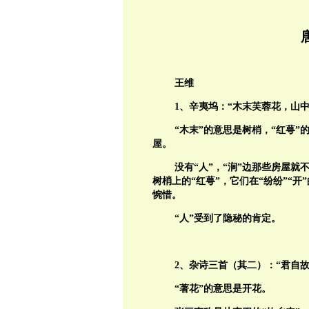
王维
1
、辛夷坞：“木末芙蓉花，山
“木末”的意思是树梢，“红萼”
屋。
没有“人”，“涧”边那些房屋就
树梢上的“红萼”，它们在“纷纷”“
惋惜。
“人”受到了隐秘的肯定。
2、杂诗三首（其二）：“君自
“著花”的意思是开花。