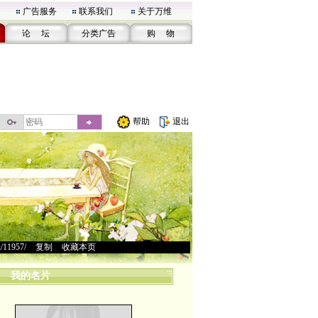
广告服务
联系我们
关于万维
论 坛
分类广告
购 物
帮助
退出
u/11957/
>
复制
>
收藏本页
我的名片