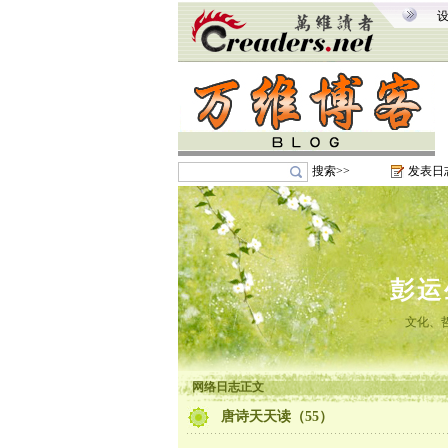
搜索>>
发表日
彭运
文化、
网络日志正文
唐诗天天读（55）