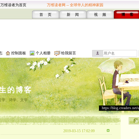
设万维读者为首页
万维读者网 -- 全球华人的精神家园
首 页
新 闻
视 频
博 客
志
控制面板
个人相册
给我留言
生的博客
哲学、诗学、文学
https://blog.creaders.net/
2019-03-15 17:02:09