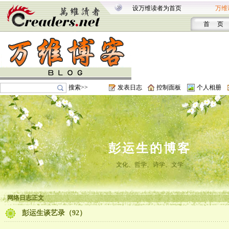
设万维读者为首页
万维
首 页
搜索>>
发表日志
控制面板
个人相册
彭运生的博客
文化、哲学、诗学、文学
网络日志正文
彭运生谈艺录（92）