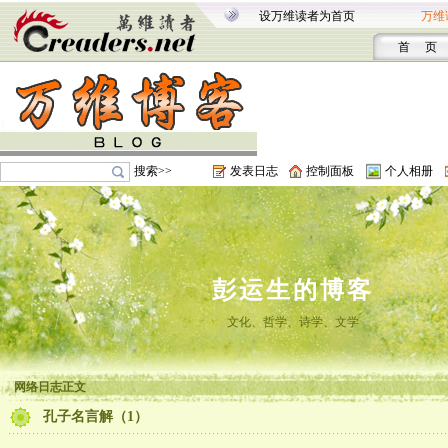
设万维读者为首页
万维
首 页
搜索>>
发表日志
控制面板
个人相册
彭运生的博客
文化、哲学、诗学、文学
网络日志正文
孔子名言解（1）