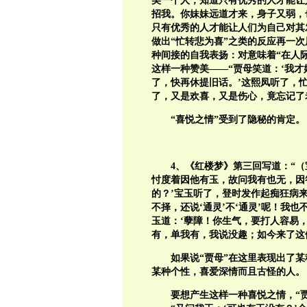
美一个人，知道只有优秀的人才能让
招我。你妹妹远道才来，身子又弱，
只有优秀的人才能让人们为自己对其
做出“忙转悲为喜”之类的反应再一
种间接的自我表扬：对意味着“在人际
这样一种赞美——“贾母笑道：‘我
了，快再休提旧话。’这熙凤听了，
了，又是欢喜，又是伤心，竟忘记了
“喜悦之情”受到了隐秘的肯定。
4
、《红楼梦》第三回写道：“（
忖度着因他有玉，故问我有也无，因
的？’宝玉听了，登时发作起痴狂病
不择，还说‘通灵’不‘通灵’呢！我
玉道：‘孽障！你生气，要打人容易
有，单我有，我说没趣；如今来了这
如果说“贾母”在这里表现出了
某种个性，喜爱深情而且古怪的人。
要想产生这样一种喜悦之情，“