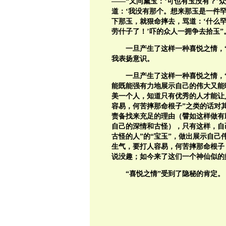
——“又问黛玉：‘可也有玉没有？
道：‘我没有那个。想来那玉是一件
下那玉，就狠命摔去，骂道：‘什么罕
劳什子了！’吓的众人一拥争去拾玉”
一旦产生了这样一种喜悦之情，
我表扬意识。
一旦产生了这样一种喜悦之情，
能既能强有力地展示自己的伟大又能
美一个人，知道只有优秀的人才能让
容易，何苦摔那命根子”之类的话对
责备找来充足的理由（譬如这样做有助
自己的深情和古怪），只有这样，自
古怪的人”的“宝玉”，做出展示自己
生气，要打人容易，何苦摔那命根子
说没趣；如今来了这们一个神仙似的
“喜悦之情”受到了隐秘的肯定。