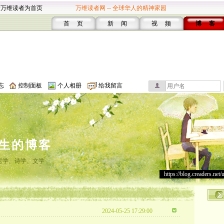
设万维读者为首页
万维读者网 -- 全球华人的精神家园
首 页
新 闻
视 频
博 客
志
控制面板
个人相册
给我留言
生的博客
哲学、诗学、文学
https://blog.creaders.net/
2024-05-25 17:29:00