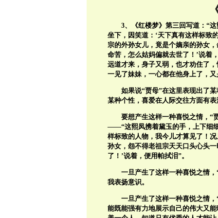
3
、《红楼梦》第三回写道：“
坐下，因笑道：‘天下真有这样标致
宗的外孙女儿，竟是个嫡亲的孙女，
命苦，怎么姑妈偏就去世了！’说着
远道才来，身子又弱，也才劝住了，
一见了妹妹，一心都在他身上了，又
如果说“贾母”在这里表现出了
某种个性，喜爱在人际交往方面有表
要想产生这样一种喜悦之情，“
——“这熙凤携着黛玉的手，上下细
样标致的人物，我今儿才算见了！况
孙女，怨不得老祖宗天天口头心头一
了！’说着，便用帕拭泪”。
一旦产生了这样一种喜悦之情，
我表扬意识。
一旦产生了这样一种喜悦之情，
能既能强有力地展示自己的伟大又能