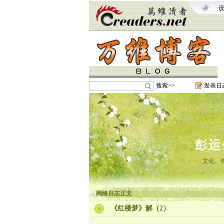
搜索>>
发表日
彭运
文化、
网络日志正文
《红楼梦》解（2）