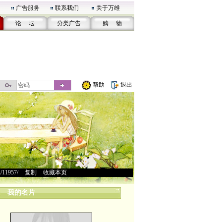
广告服务
联系我们
关于万维
论 坛
分类广告
购 物
帮助
退出
u/11957/
>
复制
>
收藏本页
我的名片