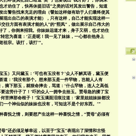
人们即使其把自己给逗“笑”了也要说出“我才好了，你倒来
也才劝住了，快再休提旧话”之类的话对其发出警告，知道
发出警告找来充足的理由（譬如这样做有助于人们最终使其
次展现出自己的表演才能），只有这样，自己才能实现这样一
交往方面有表演才能的人”的“熙凤”，做出展示自己伟大的
才好了，你倒来招我。你妹妹远道才来，身子又弱，也才劝住
忙转悲为喜道：‘正是呢！我一见了妹妹，一心都在他身上
老祖宗。该打，该打’”。
宝玉）又问黛玉：‘可也有玉没有？’众人不解其语，黛玉便
答道：‘我没有那个。想来那玉是一件罕物，岂能人人有
来，摘下那玉，就狠命摔去，骂道：‘什么罕物，连人之高低
也不要这劳什子了！’吓的众人一拥争去拾玉。贾母急的搂了宝
，何苦摔那命根子！’宝玉满面泪痕泣道：‘家里姐姐妹妹都没
们一个神仙似的妹妹也没有，可知这不是个好东西。’”
某种喜悦之情，则要想产生这样一种喜悦之情，“贾母”必须有
贾母”还必须足够幸运，以至于“宝玉”表现出了深情和古怪