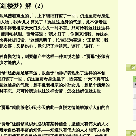
《红楼梦》解（2）
这熙凤携着黛玉的手，上下细细打谅了一回，仍送至贾母身边
的人物，我今儿才算见了！况且这通身的气派，竟不像老祖
怨不得老祖宗天天口头心头一时不忘。只可怜我这妹妹这样
，便用帕拭泪。贾母笑道：‘我才好了，你倒来招我。你妹妹
快再休提旧话。’这熙凤听了，忙转悲为喜道：‘正是呢！我
是欢喜，又是伤心，竟忘记了老祖宗。该打，该打。’”
某种喜悦之情，则要想产生这样一种喜悦之情，“贾母”必须有
演才能的人。
贾母”还必须足够幸运，以至于“熙凤”表现出了这样的本领
细打谅了一回，仍送至贾母身边坐下，因笑道：‘天下真有这
且这通身的气派，竟不像老祖宗的外孙女儿，竟是个嫡亲的
时不忘。只可怜我这妹妹这样命苦，怎么姑妈偏就去世
“贾母”就能够意识到今天的此一喜悦之情能够激活人们的自
“贾母”还能够意识到必须有某种信念，坚信只有伟大的人才
暗示自己有丰富的知识——知道只有伟大的人才能有力地赞