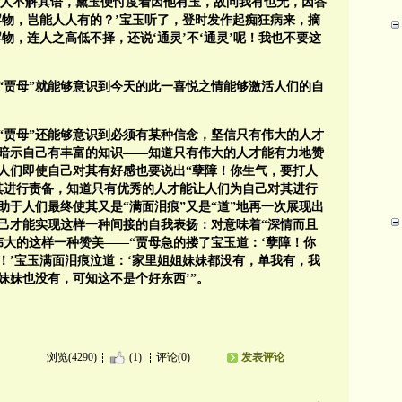
’众人不解其语，黛玉便忖度着因他有玉，故问我有也无，因答
罕物，岂能人人有的？’宝玉听了，登时发作起痴狂病来，摘
物，连人之高低不择，还说‘通灵’不‘通灵’呢！我也不要这
。
“贾母”就能够意识到今天的此一喜悦之情能够激活人们的自
“贾母”还能够意识到必须有某种信念，坚信只有伟大的人才
暗示自己有丰富的知识——知道只有伟大的人才能有力地赞
人们即使自己对其有好感也要说出“孽障！你生气，要打人
其进行责备，知道只有优秀的人才能让人们为自己对其进行
于人们最终使其又是“满面泪痕”又是“道”地再一次展现出
己才能实现这样一种间接的自我表扬：对意味着“深情而且
伟大的这样一种赞美——“贾母急的搂了宝玉道：‘孽障！你
！’宝玉满面泪痕泣道：‘家里姐姐妹妹都没有，单我有，我
妹妹也没有，可知这不是个好东西’”。
浏览(4290)
(1)
评论(0)
发表评论