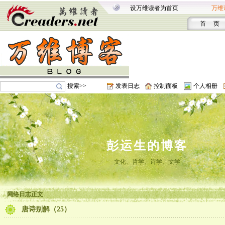
设万维读者为首页
万维
首 页
搜索>>
发表日志
控制面板
个人相册
彭运生的博客
文化、哲学、诗学、文学
网络日志正文
唐诗别解（25）