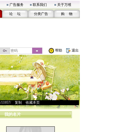
广告服务
联系我们
关于万维
论 坛
分类广告
购 物
帮助
退出
u/11957/
>
复制
>
收藏本页
我的名片