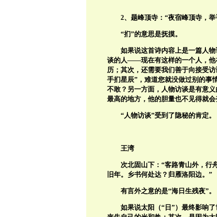
2、题峰顶寺：“夜宿峰顶寺，
“扪”的意思是抚摸。
如果说这首诗内容上是一篇人物
谈的人——现在有这样的一个人，他在
历；其次，还需要我们善于向接受访
手扪星辰”，难道您就没做过别的事
不敢？另一方面，人物访谈是有意义
最高的地方，他的胆量也不见得就会
“人物访谈”受到了隐秘的肯定。
王湾
次北固山下：“客路青山外，行
旧年。乡书何处达？归雁洛阳边。”
有言外之意的是“海日生残夜”。
如果说太阳（“日”）最终影响