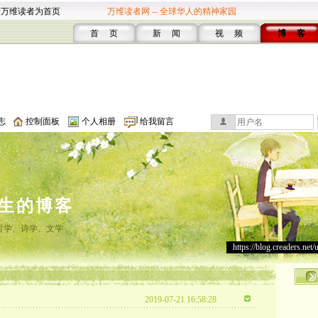
设万维读者为首页
万维读者网 -- 全球华人的精神家园
首 页
新 闻
视 频
博 客
志
控制面板
个人相册
给我留言
生的博客
哲学、诗学、文学
https://blog.creaders.net/
2019-07-21 16:58:28