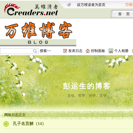
设万维读者为首页
万维
首 页
搜索>>
发表日志
控制面板
个人相册
彭运生的博客
文化、哲学、诗学、文学
网络日志正文
孔子名言解（14）