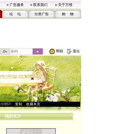
广告服务
联系我们
关于万维
论 坛
分类广告
购 物
帮助
退出
u/11957/
>
复制
>
收藏本页
我的名片