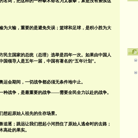
圣的名词，把这样的一种拳术命名为太极拳，算是没有亵渎这
输为大输，重要的是避免失误；篮球和足球，是积小胜为大
方民主国家的总统（总理）选举是四年一次。如果由中国人
中国领导人是五年一届，中国有著名的“五年计划”。
奥运会期间，一切战争都必须无条件地中止。
一种战争，是最重要的战争——需要全民全力以赴的战争。
们想起原始人祖先的生存场景。
兽追逐；跳远让我们想起小河挡住了原始人逃命时的去路；
木高处的果实。