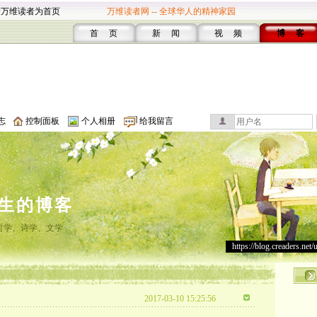
设万维读者为首页
万维读者网 -- 全球华人的精神家园
首 页
新 闻
视 频
博 客
志
控制面板
个人相册
给我留言
生的博客
哲学、诗学、文学
https://blog.creaders.net/
2017-03-10 15:25:56