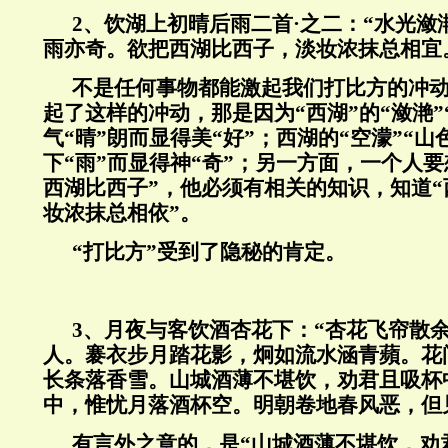
2
、饮湖上初晴后雨二首·之二：“水光潋
雨亦奇。欲把西湖比西子，淡妆浓抹总相宜
不是任何事物都能激起我们打比方的冲动
起了这样的冲动，那是因为“西湖”的“潋滟”
气“晴”朗而显得美“好”；西湖的“空濛”“山
下“雨”而显得神“奇”；另一方面，一个人
西湖比西子”，他必须有相关的知识，知道“
妆浓抹总相依”。
“打比方”受到了隐秘的肯定。
3
、月夜与客饮酒杏花下：“杏花飞帘散
人。褰衣步月踏花影，炯如流水涵青蘋。花
长条落香雪。山城酒薄不堪饮，劝君且吸杯
中，惟忧月落酒杯空。明朝卷地春风恶，但
有言外之意的，是“山城酒薄不堪饮，劝