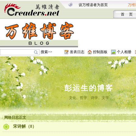
设万维读者为首页
万维
首 页
搜索>>
发表日志
控制面板
个人相册
彭运生的博客
文化、哲学、诗学、文学
网络日志正文
宋诗解（8）