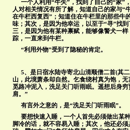
一个人利用“牛矢”，找到了自己的“家”
人对相关情况有所了解，知道自己的家与“牛
在牛栏西复西”；知道住在牛栏里的那些牛
味；其次，是因为他幸运，以至于“寻”找
三，是因为他有某种禀赋，能够像警犬一样
踪，一直来到牛栏。
“利用外物”受到了隐秘的肯定。
5
、是日宿水陆寺寄北山清顺僧二首
(
其二
山，此境萧条却自然。乞食绕村真为饱，无
觅路冲泥入，洗足关门听雨眠。遥想后身穷
肩。
”
有言外之意的，是
“
洗足关门听雨眠
”
。
要想快速入睡，一个人首先必须做出某种
脚冷的话，就不容易入睡；其次，他还必须