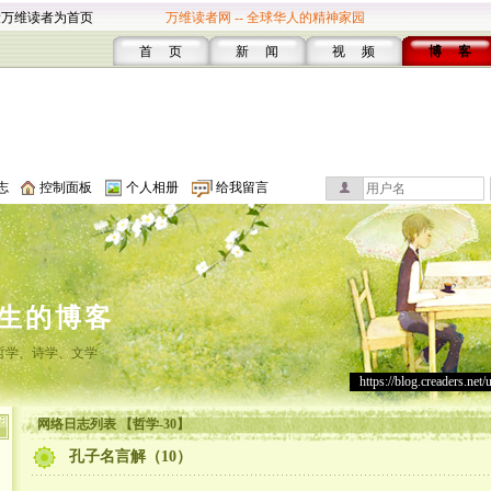
设万维读者为首页
万维读者网 -- 全球华人的精神家园
首 页
新 闻
视 频
博 客
志
控制面板
个人相册
给我留言
生的博客
哲学、诗学、文学
https://blog.creaders.net/
网络日志列表 【哲学-30】
孔子名言解（10）