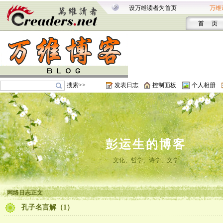
设万维读者为首页
万维
首 页
搜索>>
发表日志
控制面板
个人相册
彭运生的博客
文化、哲学、诗学、文学
网络日志正文
孔子名言解（1）