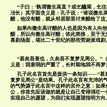
“
子曰：
‘
孰谓微生高直？或乞醯焉，乞住
冶长）其字面含义是：孔子说：
“
谁说微生
醋，他没有醋，就从邻居那里讨来醋给了这
如果向微生高讨醋的人也是因为有人向
醋，所以向微生高讨醋；依此类推，至于无
喜剧场面，堪比二十世纪的那些荒诞派戏剧
“甚矣吾衰也，久矣吾不复梦见周公。”
义是：我衰弱的严重了，长时期地我不再梦
孔子此名言首先是提供一条知识——“甚
复梦见周公”是结果。孔子此名言有充沛的
的气势源于此名言中这样的言外之意：如果
公，你首先应该做的就是让自己变得强壮一
实现自己的愿望，为我们实现愿望指明方向