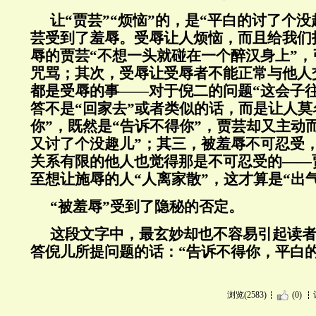
让“贾芸”“烦恼”的，是“平白的讨了个
芸受到了羞辱。受辱让人烦恼，而且给我们
辱的贾芸“不想一头就碰在一个醉汉身上”，
咒骂；其次，受辱让受辱者不能正常与他人
都是受辱的事——对于倪二的问题“这会子
答不是“回家去”或者类似的话，而是让人莫
你”，既然是“告诉不得你”，贾芸却又主动
又讨了个没趣儿”；其三，被羞辱不可忍受
关系有限的他人也觉得那是不可忍受的——
至想让施辱的人“人离家散”，这才算是“出气
“被羞辱”受到了隐秘的否定。
这段文字中，最玄妙却也不容易引起读
答倪儿所提问题的话：“告诉不得你，平白
浏览(2583)
(0)