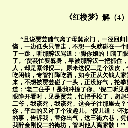
《红楼梦》解（4
“且说贾芸赌气离了母舅家门，一径回归
恼，一边低头只管走，不想一头就碰在一个
了一跳，听那醉汉骂道：‘臊你娘的！瞎了
了。’贾芸忙要躲身，早被那醉汉一把抓住
人，却是紧邻倪二。原来这倪二是个泼皮，
吃闲钱，专管打降吃酒，如今正从欠钱人家
来，不想被贾芸碰了一头，正没好气，抡拳
道：‘老二住手！是我冲撞了你。’倪二听见
眼睁开看时，见是贾芸，忙把手松了，趔趄
二爷，我该死，我该死。这会子往那里去？’
你，平白的又讨了个没趣儿。’倪儿道：‘不
的事，告诉我，替你出气，这三街六巷，凭
我醉金刚倪二的街坊，管叫他人离家散！’”