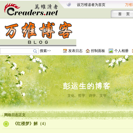
设万维读者为首页
万维
首 页
搜索>>
发表日志
控制面板
个人相册
彭运生的博客
文化、哲学、诗学、文学
网络日志正文
《红楼梦》解（4）