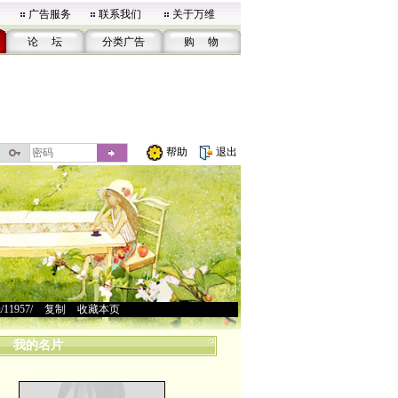
广告服务
联系我们
关于万维
论 坛
分类广告
购 物
帮助
退出
u/11957/
>
复制
>
收藏本页
我的名片