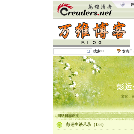
搜索>>
发表日
彭运
文化、
网络日志正文
彭运生谈艺录（133）