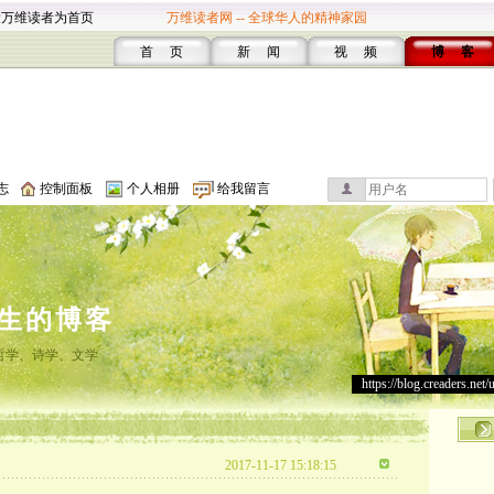
设万维读者为首页
万维读者网 -- 全球华人的精神家园
首 页
新 闻
视 频
博 客
志
控制面板
个人相册
给我留言
生的博客
哲学、诗学、文学
https://blog.creaders.net/
2017-11-17 15:18:15