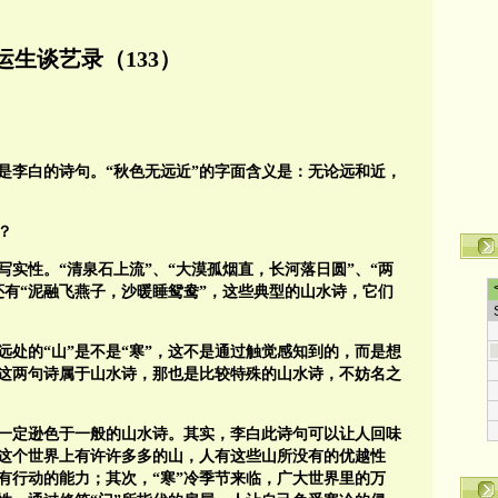
运生谈艺录（133）
这是李白的诗句。“秋色无远近”的字面含义是：无论远和近，
？
实性。“清泉石上流”、“大漠孤烟直，长河落日圆”、“两
还有“泥融飞燕子，沙暖睡鸳鸯”，这些典型的山水诗，它们
远处的“山”是不是“寒”，这不是通过触觉感知到的，而是想
这两句诗属于山水诗，那也是比较特殊的山水诗，不妨名之
一定逊色于一般的山水诗。其实，李白此诗句可以让人回味
这个世界上有许许多多的山，人有这些山所没有的优越性
有行动的能力；其次，“寒”冷季节来临，广大世界里的万